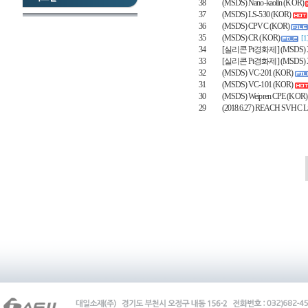
38
(MSDS) Nano-kaolin (KOR)
37
(MSDS) LS-530 (KOR)
36
(MSDS) CPVC (KOR)
35
(MSDS) CR (KOR)
[1
34
[실리콘 Pt경화제] (MSDS) X
33
[실리콘 Pt경화제] (MSDS) X
32
(MSDS) VC-201 (KOR)
31
(MSDS) VC-101 (KOR)
30
(MSDS) Weipren CPE (KOR)
29
(2018.6.27) REACH SVHC Li